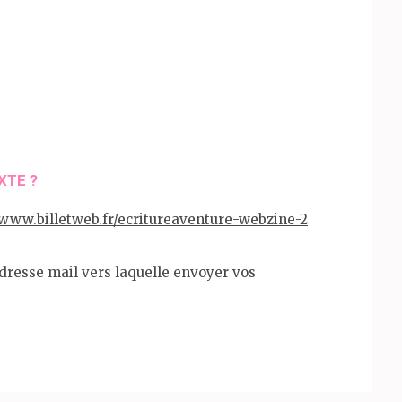
XTE ?
/www.billetweb.fr/ecritureaventure-webzine-2
adresse mail vers laquelle envoyer vos