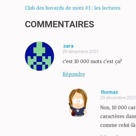
Navigation
Club des buvards de mots #3 : les lectures
de
COMMENTAIRES
l’article
sara
29 décembre 2021
c’est 10 000 mots c’est ça?
Répondre
thomas
29 décembre 202
Non, 10 000 car
caractères dans
comme celui-là