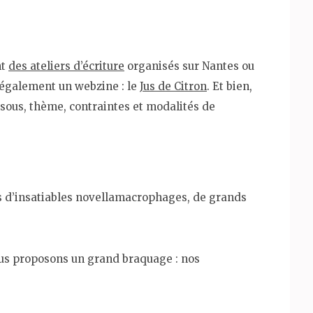
nt
des ateliers d’écritur
e
organisés sur Nantes ou
e également un webzine : le
Jus de Citron
. Et bien,
ssous, thème, contraintes et modalités de
es d’insatiables novellamacrophages, de grands
vous proposons un grand braquage : nos