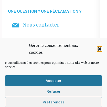
UNE QUESTION ? UNE RÉCLAMATION ?
Nous contacter
Gérer le consentement aux
cookies
Nous utilisons des cookies pour optimiser notre site web et notre
service.
Accepter
Copyright © 2026
L'écriture, c'est l'aventure
Mentions
Refuser
légales
Politique de cookies
Plan du site
Contact
Préférences