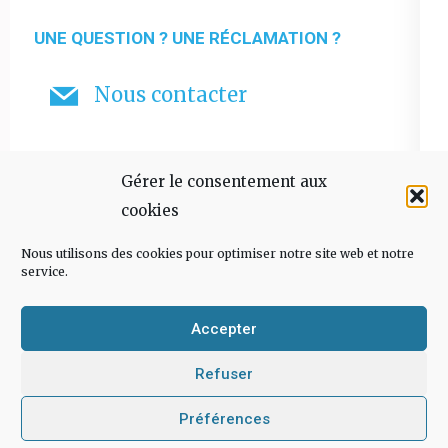
UNE QUESTION ? UNE RÉCLAMATION ?
Nous contacter
Gérer le consentement aux
cookies
Nous utilisons des cookies pour optimiser notre site web et notre
service.
Accepter
Copyright © 2026
L'écriture, c'est l'aventure
Mentions
Refuser
légales
Politique de cookies
Plan du site
Contact
Préférences