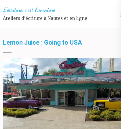
Aller
L'écriture, c'est l'aventure
au
Ateliers d'écriture à Nantes et en ligne
contenu
(Pressez
Entrée)
Lemon Juice : Going to USA