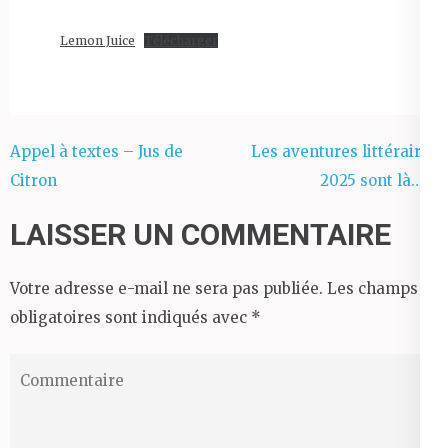
Lemon Juice
Télécharger
Navigation
Appel à textes – Jus de
Les aventures littéraires
de
Citron
2025 sont là…….
l’article
LAISSER UN COMMENTAIRE
Votre adresse e-mail ne sera pas publiée.
Les champs
obligatoires sont indiqués avec
*
Test
Translation